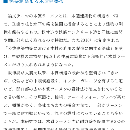
需要が高まる木造建築物
論文テーマの木質ラーメンとは、木造建築物の構造の一種
で、垂直の柱と水平の梁を強固に接合することにより建物の剛
性を保持するもの。鉄骨造や鉄筋コンクリート造と同様に空間
や開口部を広く取れるのが特徴だ。また2010年に制定された
「公共建築物等における木材の利用の促進に関する法律」を受
け、中規模の建物や4階以上の中層建築物にも積極的に木質ラー
メンが取り入れられるようになった。
阪神淡路大震災以来、木質構造の設計法も整備されてきた
が、校舎などの中規模施設や、インナーガレージを有する住宅
など、開口部の広い木質ラーメンの設計法は確立されていると
は言い難い。その原因は、軸組、ツーバイフォー、プレハブ系な
ど、種類が多く、各社まちまちの接合方法で、一部がラーメン
で一部に耐力壁といった、混合の設計になっていることも多い
からだ。本研究では、木質ラーメン内に耐力壁を設置する3つの
方法を想定し、短期許容せん断耐力の算出方法を提案した。