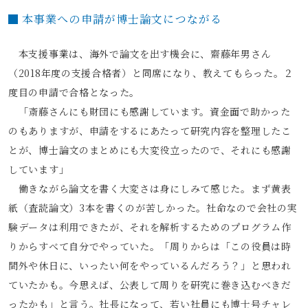
本事業への申請が博士論文につながる
本支援事業は、海外で論文を出す機会に、齋藤年男さん
（2018年度の支援合格者）と同席になり、教えてもらった。２
度目の申請で合格となった。
「斎藤さんにも財団にも感謝しています。資金面で助かった
のもありますが、申請をするにあたって研究内容を整理したこ
とが、博士論文のまとめにも大変役立ったので、それにも感謝
しています」
働きながら論文を書く大変さは身にしみて感じた。まず黄表
紙（査読論文）3本を書くのが苦しかった。社命なので会社の実
験データは利用できたが、それを解析するためのプログラム作
りからすべて自分でやっていた。「周りからは「この役員は時
間外や休日に、いったい何をやっているんだろう？」と思われ
ていたかも。今思えば、公表して周りを研究に巻き込むべきだ
ったかも」と言う。社長になって、若い社員にも博士号チャレ