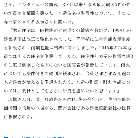
さん。インタビューの前夜、3・11以来となる最大震度5強の強
い地震が首都圏を襲った。木造住宅の耐震性について、すでに
専門家と言える坂槇さんに聞いた。
「木造住宅は、阪神淡路大震災での被害を教訓に、1999年の
建築基準法改正で強化されました。同時期に住宅性能表示制度
も新設され、耐震性能は格段に向上しました。2016年の熊本地
震では多くの住宅が倒壊しましたが、住宅性能表示の耐震等級3
の住宅で倒壊したものはないと国交省が報告しています。耐火
についても条件付きで規制が緩和され、今後さまざまな用途の
木造建築が増えると予想されます。木造の耐震・耐火性能につ
いては、会社としてもさらに研究を進めたいと思います」
坂槇さんは、博士号取得から約1年後の今年6月、住宅性能評
価機関の役員の立場から、関連会社である建築確認会社の社長
に抜擢された。